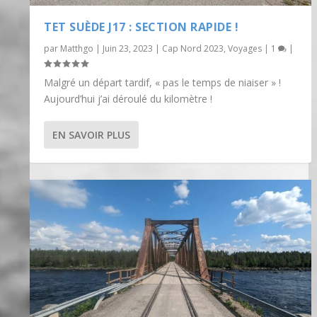
TET SUÈDE J17 : SECTION RAPIDE !
par
Matthgo
|
Juin 23, 2023
|
Cap Nord 2023
,
Voyages
|
1
|
Malgré un départ tardif, « pas le temps de niaiser » !
Aujourd’hui j’ai déroulé du kilomètre !
EN SAVOIR PLUS