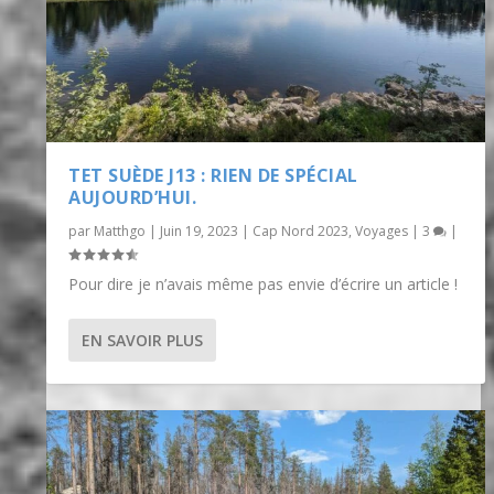
TET SUÈDE J13 : RIEN DE SPÉCIAL
AUJOURD’HUI.
par
Matthgo
|
Juin 19, 2023
|
Cap Nord 2023
,
Voyages
|
3
|
Pour dire je n’avais même pas envie d’écrire un article !
EN SAVOIR PLUS