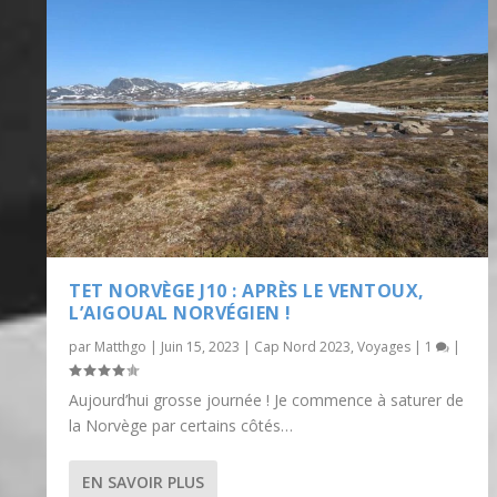
TET NORVÈGE J10 : APRÈS LE VENTOUX,
L’AIGOUAL NORVÉGIEN !
par
Matthgo
|
Juin 15, 2023
|
Cap Nord 2023
,
Voyages
|
1
|
Aujourd’hui grosse journée ! Je commence à saturer de
la Norvège par certains côtés…
EN SAVOIR PLUS