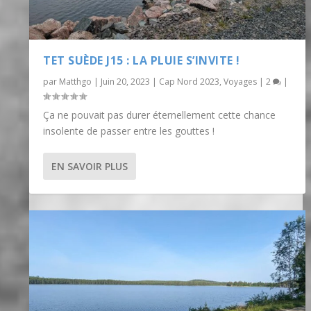
TET SUÈDE J15 : LA PLUIE S’INVITE !
par
Matthgo
|
Juin 20, 2023
|
Cap Nord 2023
,
Voyages
|
2
|
Ça ne pouvait pas durer éternellement cette chance
insolente de passer entre les gouttes !
EN SAVOIR PLUS