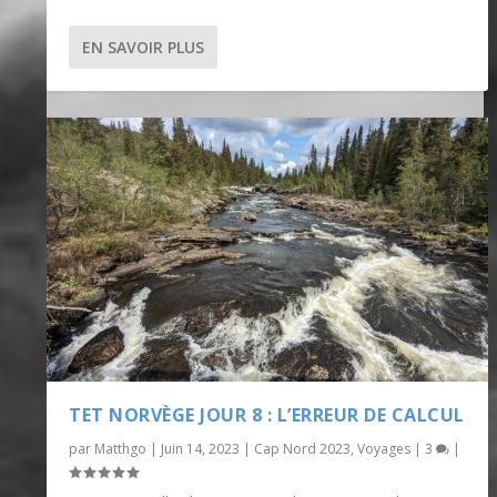
EN SAVOIR PLUS
TET NORVÈGE JOUR 8 : L’ERREUR DE CALCUL
par
Matthgo
|
Juin 14, 2023
|
Cap Nord 2023
,
Voyages
|
3
|