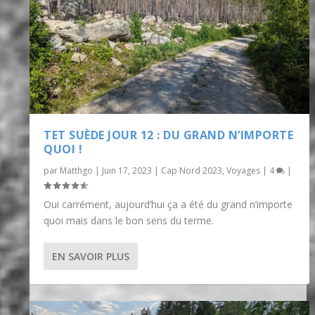
TET SUÈDE JOUR 12 : DU GRAND N’IMPORTE
QUOI !
par
Matthgo
|
Juin 17, 2023
|
Cap Nord 2023
,
Voyages
|
4
|
Oui carrément, aujourd’hui ça a été du grand n’importe
quoi mais dans le bon sens du terme.
EN SAVOIR PLUS