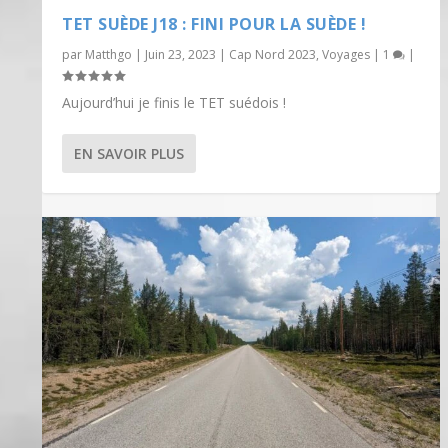
TET SUÈDE J18 : FINI POUR LA SUÈDE !
par
Matthgo
|
Juin 23, 2023
|
Cap Nord 2023
,
Voyages
|
1
|
Aujourd’hui je finis le TET suédois !
EN SAVOIR PLUS