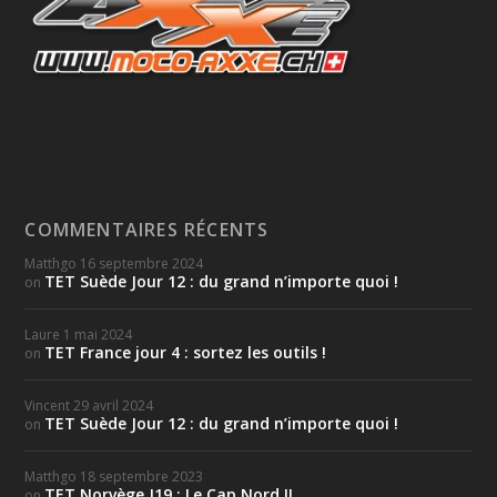
COMMENTAIRES RÉCENTS
Matthgo
16 septembre 2024
TET Suède Jour 12 : du grand n’importe quoi !
on
Laure
1 mai 2024
TET France jour 4 : sortez les outils !
on
Vincent
29 avril 2024
TET Suède Jour 12 : du grand n’importe quoi !
on
Matthgo
18 septembre 2023
TET Norvège J19 : Le Cap Nord !!
on