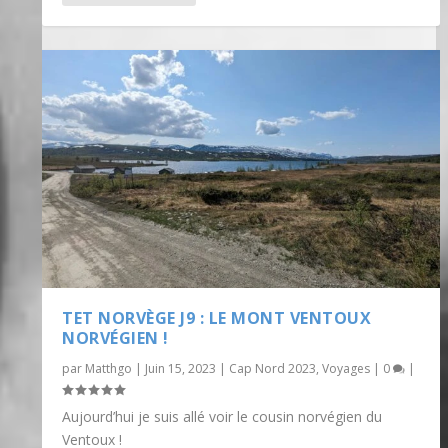
TET NORVÈGE J9 : LE MONT VENTOUX
NORVÉGIEN !
par
Matthgo
|
Juin 15, 2023
|
Cap Nord 2023
,
Voyages
|
0
|
Aujourd’hui je suis allé voir le cousin norvégien du
Ventoux !