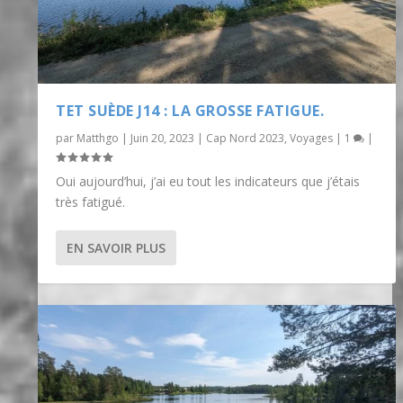
TET SUÈDE J14 : LA GROSSE FATIGUE.
par
Matthgo
|
Juin 20, 2023
|
Cap Nord 2023
,
Voyages
|
1
|
Oui aujourd’hui, j’ai eu tout les indicateurs que j’étais
très fatigué.
EN SAVOIR PLUS