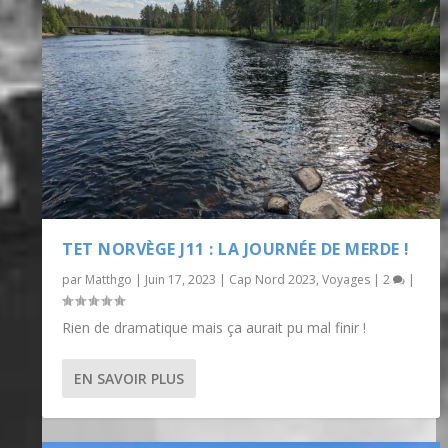
TET NORVÈGE J11 : LA JOURNÉE DE MERDE !
par
Matthgo
|
Juin 17, 2023
|
Cap Nord 2023
,
Voyages
|
2
|
Rien de dramatique mais ça aurait pu mal finir !
EN SAVOIR PLUS