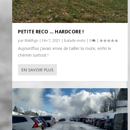
PETITE RECO … HARDCORE !
par
Matthgo
|
Fév 7, 2021
|
balade moto
|
0
|
Aujourd’hui j’avais envie de tailler la route, enfin le
chemin surtout !
EN SAVOIR PLUS