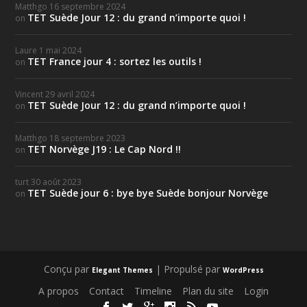
Matthgo
16 septembre 2024
TET Suède Jour 12 : du grand n’importe quoi !
on
Laure
1 mai 2024
TET France jour 4 : sortez les outils !
on
Vincent
29 avril 2024
TET Suède Jour 12 : du grand n’importe quoi !
on
Matthgo
18 septembre 2023
TET Norvège J19 : Le Cap Nord !!
on
turt
30 août 2023
TET Suède jour 6 : bye bye Suède bonjour Norvège
on
Conçu par
| Propulsé par
Elegant Themes
WordPress
A propos
Contact
Timeline
Plan du site
Login