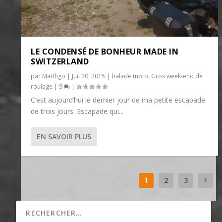
LE CONDENSÉ DE BONHEUR MADE IN
SWITZERLAND
par
Matthgo
|
Juil 20, 2015
|
balade moto
,
Gros week-end de
roulage
|
9
|
C’est aujourd’hui le dernier jour de ma petite escapade
de trois jours. Escapade qui...
EN SAVOIR PLUS
1
2
3