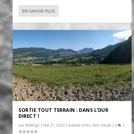
EN SAVOIR PLUS
SORTIE TOUT TERRAIN : DANS L’DUR
DIRECT !
par
Matthgo
|
Mai 31, 2020
|
balade moto
,
Non classé
|
0
|