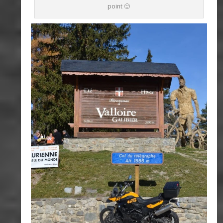
point 🙂