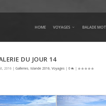
HOME
VOYAGES
BALADE MO
ALERIE DU JOUR 14
ût, 2016
|
Galleries
,
Islande 2016
,
Voyages
|
0
|