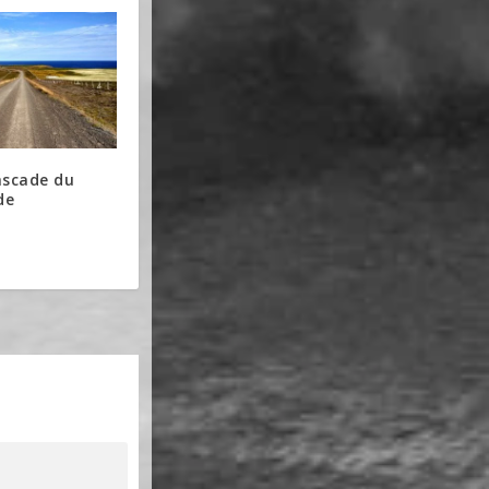
cascade du
de