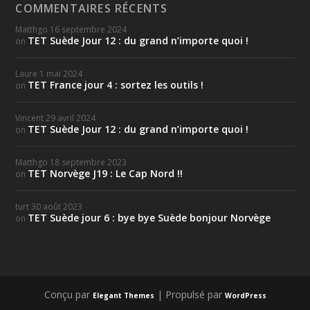
COMMENTAIRES RÉCENTS
Matthgo
16 septembre 2024
TET Suède Jour 12 : du grand n’importe quoi !
on
Laure
1 mai 2024
TET France jour 4 : sortez les outils !
on
Vincent
29 avril 2024
TET Suède Jour 12 : du grand n’importe quoi !
on
Matthgo
18 septembre 2023
TET Norvège J19 : Le Cap Nord !!
on
turt
30 août 2023
TET Suède jour 6 : bye bye Suède bonjour Norvège
on
Conçu par
| Propulsé par
Elegant Themes
WordPress