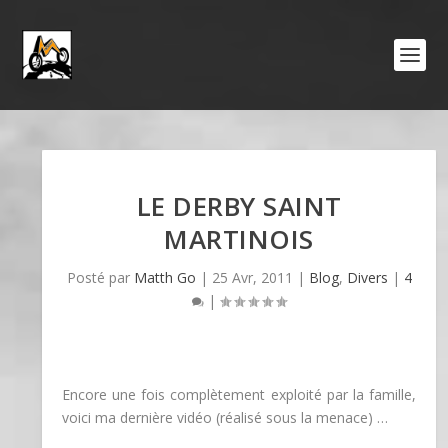
LE DERBY SAINT
MARTINOIS
Posté par
Matth Go
|
25 Avr, 2011
|
Blog
,
Divers
|
4
|
Encore une fois complètement exploité par la famille,
voici ma dernière vidéo (réalisé sous la menace) …