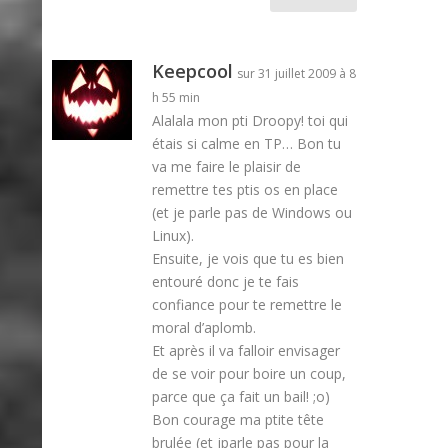
Keepcool
sur 31 juillet 2009 à 8
h 55 min
Alalala mon pti Droopy! toi qui
étais si calme en TP… Bon tu
va me faire le plaisir de
remettre tes ptis os en place
(et je parle pas de Windows ou
Linux).
Ensuite, je vois que tu es bien
entouré donc je te fais
confiance pour te remettre le
moral d’aplomb.
Et après il va falloir envisager
de se voir pour boire un coup,
parce que ça fait un bail! ;o)
Bon courage ma ptite tête
brulée (et jparle pas pour la