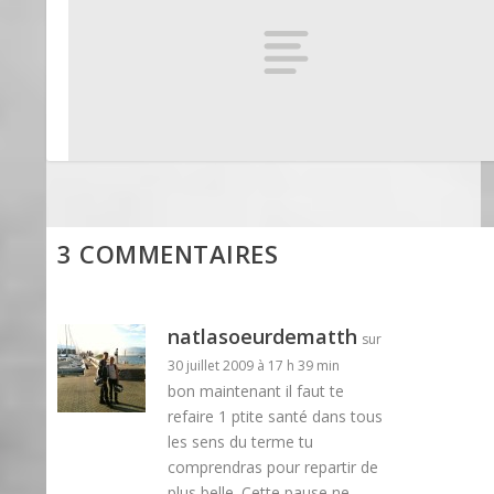
Petits plaisirs
7 juin 2008
3 COMMENTAIRES
natlasoeurdematth
sur
30 juillet 2009 à 17 h 39 min
bon maintenant il faut te
refaire 1 ptite santé dans tous
les sens du terme tu
comprendras pour repartir de
plus belle. Cette pause ne