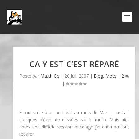
CA Y EST C’EST RÉPARÉ
Posté par
Matth Go
|
20 Juil, 2007
|
Blog
,
Moto
|
2
|
Et oui suite à un accident au mois de Mars, il restait
quelques pièces de cassées sur la moto. Mais hier
après une difficile session bricolage j’ai enfin pu tout
réparer.