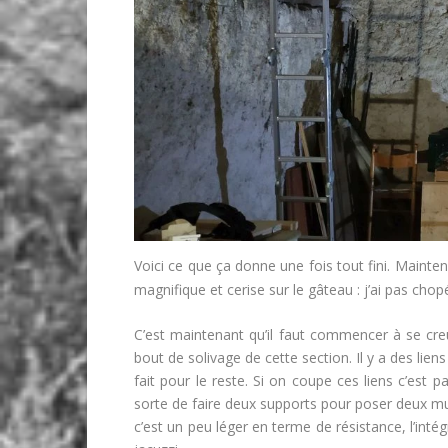
Voici ce que ça donne une fois tout fini. Mainten
magnifique et cerise sur le gâteau : j’ai pas ch
C’est maintenant qu’il faut commencer à se creus
bout de solivage de cette section. Il y a des l
fait pour le reste. Si on coupe ces liens c’est 
sorte de faire deux supports pour poser deux mur
c’est un peu léger en terme de résistance, l’inté