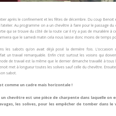
tier après le confinement et les fêtes de décembre. Du coup Benoit 
à l’atelier. Au programme on a un chevêtre à faire pour le passage du 
rtie qui se trouve du côté de la route car il n’y a pas de muralière à ce
arrivera que le samedi matin cela nous laisse donc moins de temps p
ans les sabots qu’on avait déjà posé la dernière fois. L’occasion 
ait un travail remarquable. Enfin c’est surtout les voisins qui doiv
ode de travail est la même que le dernier dimanche travaillé à tous 
Benoit met à longueur toutes les solives sauf celle du chevêtre. Ensui
 son sabot.
est comme un cadre mais horizontale !
, un chevêtre est une pièce de
charpente
dans laquelle on 
lavages
, les
solives
, pour les empêcher de tomber dans le 