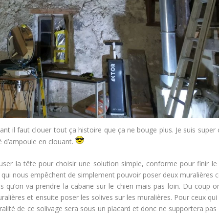
ant il faut clouer tout ça histoire que ça ne bouge plus. Je suis super 
opé d’ampoule en clouant.
er la tête pour choisir une solution simple, conforme pour finir le 
iens qui nous empêchent de simplement pouvoir poser deux muralières
pas qu’on va prendre la cabane sur le chien mais pas loin. Du coup o
alières et ensuite poser les solives sur les muralières. Pour ceux qu
gralité de ce solivage sera sous un placard et donc ne supportera pas 