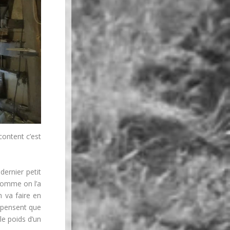
content c’est
dernier petit
 comme on l’a
n va faire en
i pensent que
le poids d’un