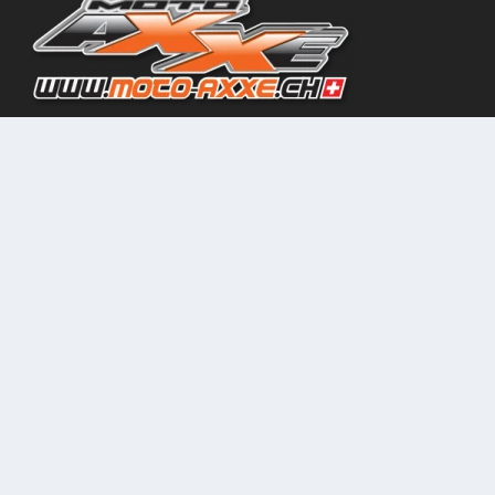
COMMENTAIRES RÉCENTS
Matthgo
16 septembre 2024
TET Suède Jour 12 : du grand n’importe quoi !
on
Laure
1 mai 2024
TET France jour 4 : sortez les outils !
on
Vincent
29 avril 2024
TET Suède Jour 12 : du grand n’importe quoi !
on