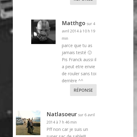
Matthgo
sur 4
avril 2014 à 10 h 19
min
parce que tu as
jamais testé 🙂
Pis Franck aussi il
a peut etre envie
de rouler sans toi
derrière ^^
RÉPONSE
Natlasoeur
sur 6 avril
2014 à 7 h 46 min
Pff non car je suis un
super sac de sable!!!