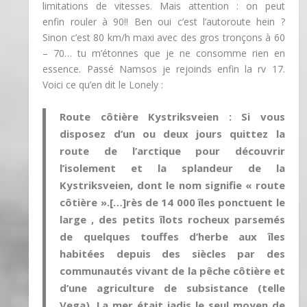
limitations de vitesses. Mais attention : on peut
enfin rouler à 90!! Ben oui c’est l’autoroute hein ?
Sinon c’est 80 km/h maxi avec des gros tronçons à 60
– 70… tu m’étonnes que je ne consomme rien en
essence. Passé Namsos je rejoinds enfin la rv 17.
Voici ce qu’en dit le Lonely :
Route côtière Kystriksveien : Si vous
disposez d’un ou deux jours quittez la
route de l’arctique pour découvrir
l’isolement et la splandeur de la
Kystriksveien, dont le nom signifie « route
côtière ».[…]rès de 14 000 îles ponctuent le
large , des petits îlots rocheux parsemés
de quelques touffes d’herbe aux îles
habitées depuis des siècles par des
communautés vivant de la pêche côtière et
d’une agriculture de subsistance (telle
Vega). La mer était jadis le seul moyen de