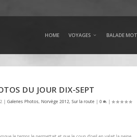
HOME
VOYAGES
BALADE MO
OTOS DU JOUR DIX-SEPT
12
|
Galeries Photos
,
Norvège 2012
,
Sur la route
|
0
|
rsque le temps le permettait et que le coup d’oeil en valait la peine.