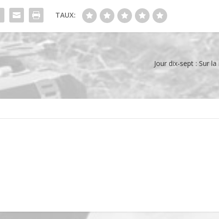
TAUX:
Jour dix-sept : Sur la