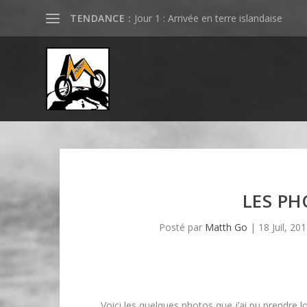
TENDANCE :
Jour 1 : Arrivée en terre islandaise
LES PH
Posté par
Matth Go
|
18 Juil, 20
Voici les quelques photos que j’ai pu prendre lo