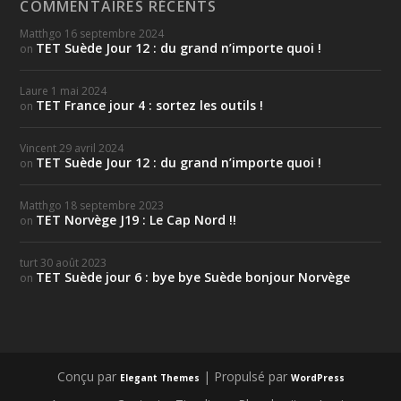
COMMENTAIRES RÉCENTS
Matthgo
16 septembre 2024
TET Suède Jour 12 : du grand n’importe quoi !
on
Laure
1 mai 2024
TET France jour 4 : sortez les outils !
on
Vincent
29 avril 2024
TET Suède Jour 12 : du grand n’importe quoi !
on
Matthgo
18 septembre 2023
TET Norvège J19 : Le Cap Nord !!
on
turt
30 août 2023
TET Suède jour 6 : bye bye Suède bonjour Norvège
on
Conçu par
| Propulsé par
Elegant Themes
WordPress