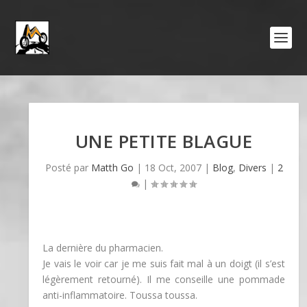
UNE PETITE BLAGUE
Posté par
Matth Go
|
18 Oct, 2007
|
Blog
,
Divers
|
2
|
La dernière du pharmacien.
Je vais le voir car je me suis fait mal à un doigt (il s’est
légèrement retourné). Il me conseille une pommade
anti-inflammatoire. Toussa toussa.