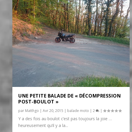
UNE PETITE BALADE DE « DÉCOMPRESSION
POST-BOULOT »
par
Matthgo
|
Avr 20, 2015
|
balade moto
|
2
|
Y a des fois au boulot c’est pas toujours la joie …
heureusement qu’il y a la...