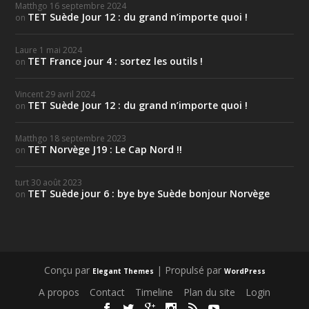
Matthgo
16 septembre 2024
TET Suède Jour 12 : du grand n’importe quoi !
on
Laure
1 mai 2024
TET France jour 4 : sortez les outils !
on
Vincent
29 avril 2024
TET Suède Jour 12 : du grand n’importe quoi !
on
Matthgo
18 septembre 2023
TET Norvège J19 : Le Cap Nord !!
on
turt
30 août 2023
TET Suède jour 6 : bye bye Suède bonjour Norvège
on
Conçu par
| Propulsé par
Elegant Themes
WordPress
A propos
Contact
Timeline
Plan du site
Login