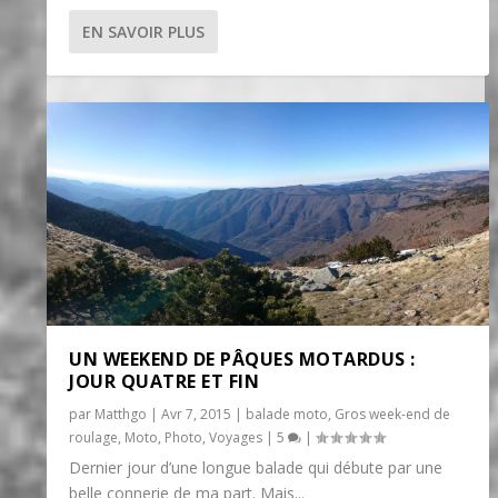
EN SAVOIR PLUS
UN WEEKEND DE PÂQUES MOTARDUS :
JOUR QUATRE ET FIN
par
Matthgo
|
Avr 7, 2015
|
balade moto
,
Gros week-end de
roulage
,
Moto
,
Photo
,
Voyages
|
5
|
Dernier jour d’une longue balade qui débute par une
belle connerie de ma part. Mais...