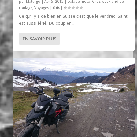
par
Matthgo
|
Avr 5, 2015
|
balade moto
,
Gros week-end de
roulage
,
Voyages
|
0
|
Ce qu’il y a de bien en Suisse c’est que le vendredi Saint
est aussi férié. Du coup en...
EN SAVOIR PLUS