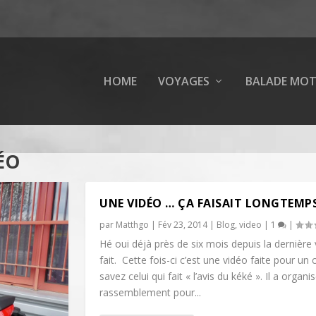
HOME
VOYAGES
BALADE MO
ÉO
UNE VIDÉO … ÇA FAISAIT LONGTEMP
par
Matthgo
|
Fév 23, 2014
|
Blog
,
video
|
1
|
Hé oui déjà près de six mois depuis la dernière 
fait. Cette fois-ci c’est une vidéo faite pour un
savez celui qui fait « l’avis du kéké ». Il a organi
rassemblement pour...