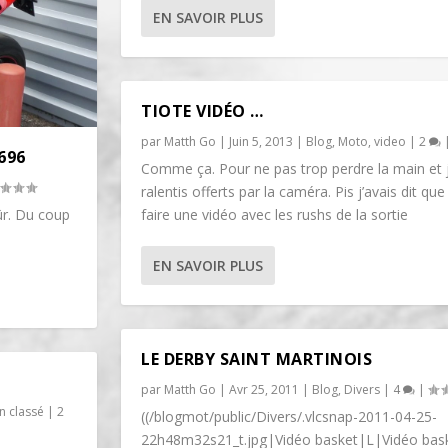
EN SAVOIR PLUS
TIOTE VIDÉO …
par
Matth Go
|
Juin 5, 2013
|
Blog
,
Moto
,
video
|
2
696
Comme ça. Pour ne pas trop perdre la main et 
ralentis offerts par la caméra. Pis j’avais dit que
ûr. Du coup
faire une vidéo avec les rushs de la sortie
EN SAVOIR PLUS
LE DERBY SAINT MARTINOIS
par
Matth Go
|
Avr 25, 2011
|
Blog
,
Divers
|
4
|
n classé
|
2
((/blogmot/public/Divers/.vlcsnap-2011-04-25-
22h48m32s21_t.jpg|Vidéo basket|L|Vidéo baske