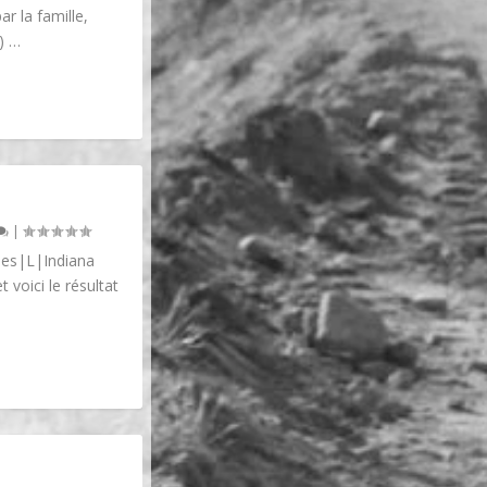
r la famille,
) …
|
ones|L|Indiana
 voici le résultat