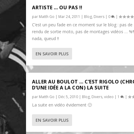
ARTISTE … OU PAS !!
par
Matth Go
|
Mar 24, 2011
|
Blog
,
Divers
|
0
|
C’est un peu fade en ce moment sur le blog : pas d
rendu de sortie moto, pas de montages vidéos … %
nada, queud !!
EN SAVOIR PLUS
ALLER AU BOULOT … C’EST RIGOLO (CH
D’UNE IDÉE A LA CON) LA SUITE
par
Matth Go
|
Déc 5, 2010
|
Blog
,
Divers
,
video
|
1
|
La suite en vidéo évidement 🙂
EN SAVOIR PLUS