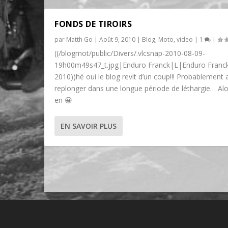
FONDS DE TIROIRS
par
Matth Go
|
Août 9, 2010
|
Blog
,
Moto
,
video
|
1
|
((/blogmot/public/Divers/.vlcsnap-2010-08-09-
19h00m49s47_t.jpg|Enduro Franck|L|Enduro Franck
2010))hé oui le blog revit d’un coup!!! Probablement 
replonger dans une longue période de léthargie… Alo
en 😀
EN SAVOIR PLUS