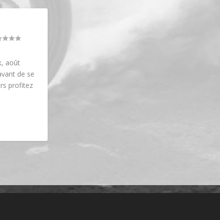
, août
avant de se
rs profitez