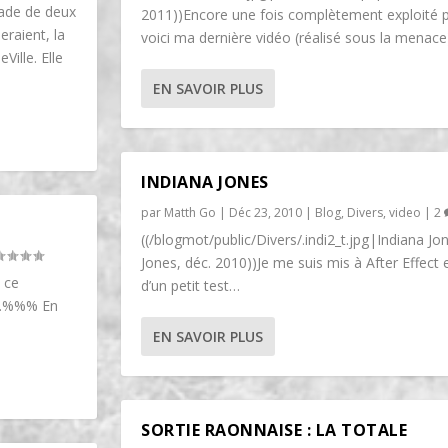
lade de deux
2011))Encore une fois complètement exploité pa
eraient, la
voici ma dernière vidéo (réalisé sous la menace
Ville. Elle
EN SAVOIR PLUS
INDIANA JONES
par
Matth Go
|
Déc 23, 2010
|
Blog
,
Divers
,
video
|
2
((/blogmot/public/Divers/.indi2_t.jpg|Indiana J
Jones, déc. 2010))Je me suis mis à After Effect et
 ce
d’un petit test…
er…%%% En
EN SAVOIR PLUS
SORTIE RAONNAISE : LA TOTALE