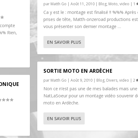
par
Matth Go
|
Août 11, 2010
|
Blog
,
Moto
,
video
|
1
Ca y est le : montage est finalisé !! %%% Après
prises de tête, Matth-onzeroad productions es
e compte
vous présenter son dernier montage …
%% Rien,
EN SAVOIR PLUS
SORTIE MOTO EN ARDÈCHE
par
Matth Go
|
Août 9, 2010
|
Blog
,
Divers
,
video
|
2
RONIQUE
Non ce n’est pas une de mes balades mais u
NatLaSoeur pour un montage vidéo souvenir de
moto en Ardèche.
EN SAVOIR PLUS