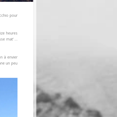
ecchio pour
eize heures
asse mat’ …
n à envier
nne un peu