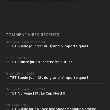
COMMENTAIRES RÉCENTS
Matthgo
16 septembre 2024
TET Suède Jour 12 : du grand n’importe quoi !
on
Laure
1 mai 2024
TET France jour 4 : sortez les outils !
on
Vincent
29 avril 2024
TET Suède Jour 12 : du grand n’importe quoi !
on
Matthgo
18 septembre 2023
TET Norvège J19 : Le Cap Nord !!
on
turt
30 août 2023
TET Suède jour 6 : bye bye Suède bonjour Norvège
on