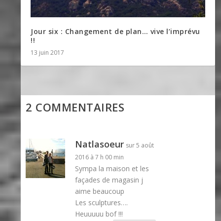
Jour six : Changement de plan… vive l’imprévu
!!
13 juin 2017
2 COMMENTAIRES
Natlasoeur
sur 5 août
2016 à 7 h 00 min
Sympa la maison et les
façades de magasin j
aime beaucoup
Les sculptures….
Heuuuuu bof !!!