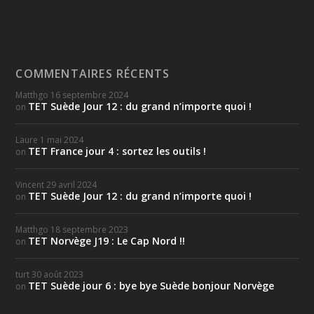
COMMENTAIRES RÉCENTS
Matthgo
16 septembre 2024
TET Suède Jour 12 : du grand n’importe quoi !
on
Laure
1 mai 2024
TET France jour 4 : sortez les outils !
on
Vincent
29 avril 2024
TET Suède Jour 12 : du grand n’importe quoi !
on
Matthgo
18 septembre 2023
TET Norvège J19 : Le Cap Nord !!
on
turt
30 août 2023
TET Suède jour 6 : bye bye Suède bonjour Norvège
on