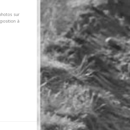
 photos sur
xposition à