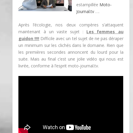
estampillée
Moto-
Journal.tv
….
Après l’écologie, nos deux compères s’attaquent
maintenant à un vaste sujet :
Les femmes au
guidon !!!!
Difficile avec un tel sujet de ne pas déraper
un minimum sur les clichés dans le domaine. Rien que
les premières secondes annoncent du lourd pour la
suite. Mais au final c’est une jolie vidéo qui nous est
livrée, conforme à l’esprit moto-journal.tv.