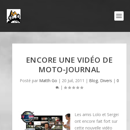
ENCORE UNE VIDÉO DE
MOTO-JOURNAL
Posté par
Matth Go
|
20 Juil, 2011
|
Blog
,
Divers
|
0
|
Les amis Lolo et Sergeï
ont encore fait fort sur
cette nouvelle vidéo