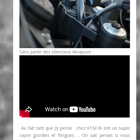
Sans parler des silencieux Akrapovic :
Au fait tant que j’y pense : chez KTM ils ont un super
rayon goodies et fringues … On sait jamais si vous