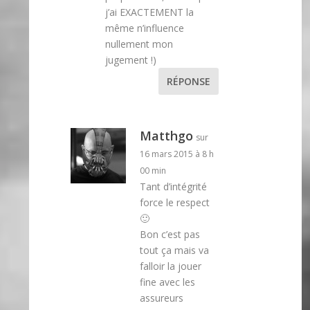
j’ai EXACTEMENT la
même n’influence
nullement mon
jugement !)
RÉPONSE
Matthgo
sur
16 mars 2015 à 8 h
00 min
Tant d’intégrité
force le respect
🙂
Bon c’est pas
tout ça mais va
falloir la jouer
fine avec les
assureurs