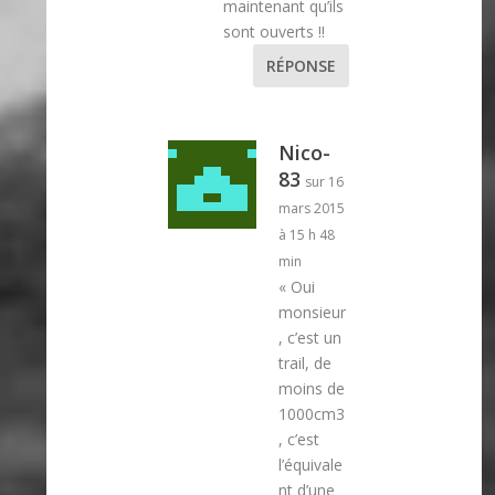
maintenant qu’ils
sont ouverts !!
RÉPONSE
Nico-
83
sur 16
mars 2015
à 15 h 48
min
« Oui
monsieur
, c’est un
trail, de
moins de
1000cm3
, c’est
l’équivale
nt d’une