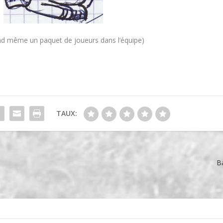
and même un paquet de joueurs dans l’équipe)
TAUX:
B