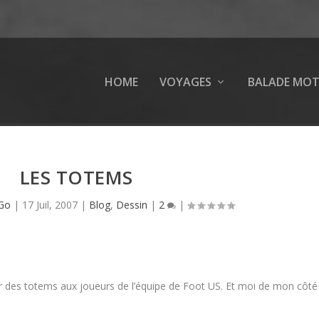
HOME
VOYAGES
BALADE MO
LES TOTEMS
Go
|
17 Juil, 2007
|
Blog
,
Dessin
|
2
|
des totems aux joueurs de l’équipe de Foot US. Et moi de mon côté j