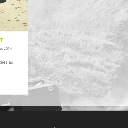
RT
es 2014
,
rtées au