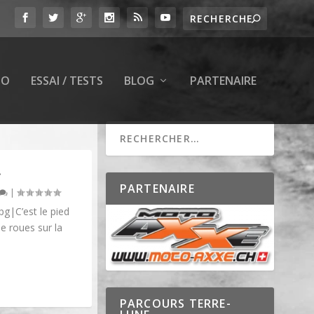
TO
ESSAI / TESTS
BLOG
PARTENAIRE
…
PARTENAIRE
|
pg|C’est le pied
de roues sur la
PARCOURS TERRE-