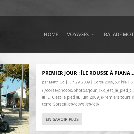
HOME
VOYAGES
BALADE MO
PREMIER JOUR : ÎLE ROUSSE À PIANA
par
Matth Go
|
Juin 29, 2009
|
Corse 2009
,
Sur l'Île
|
5
((/corse/photos/photos/jour_1/.c_est_le_pied_t.j
!!!|L|C’est le pied !!!, juin 2009))Premiers tours 
terre Corse!!!%%%%%%%%%
EN SAVOIR PLUS