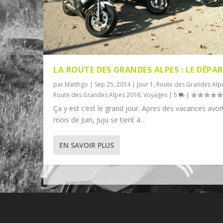
LA ROUTE DES GRANDES ALPES : LE DÉPA
par
Matthgo
|
Sep 25, 2014
|
Jour 1
,
Route des Grandes Alp
Route des Grandes Alpes 2016
,
Voyages
|
5
|
Ça y est c’est le grand jour. Apres des vacances avo
mois de Juin, Juju se tient à...
EN SAVOIR PLUS