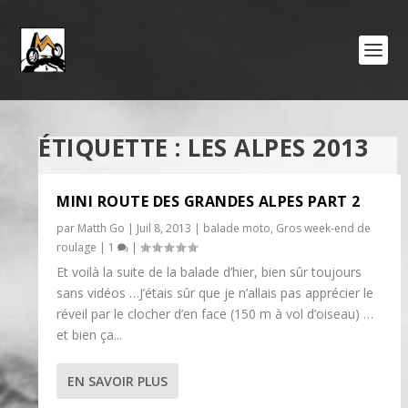
ÉTIQUETTE :
LES ALPES 2013
MINI ROUTE DES GRANDES ALPES PART 2
par
Matth Go
|
Juil 8, 2013
|
balade moto
,
Gros week-end de
roulage
|
1
|
Et voilà la suite de la balade d’hier, bien sûr toujours
sans vidéos …J’étais sûr que je n’allais pas apprécier le
réveil par le clocher d’en face (150 m à vol d’oiseau) …
et bien ça...
EN SAVOIR PLUS