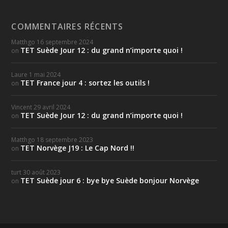
COMMENTAIRES RÉCENTS
Matthgo
16 septembre 2024
TET Suède Jour 12 : du grand n’importe quoi !
on
Laure
1 mai 2024
TET France jour 4 : sortez les outils !
on
Vincent
29 avril 2024
TET Suède Jour 12 : du grand n’importe quoi !
on
Matthgo
18 septembre 2023
TET Norvège J19 : Le Cap Nord !!
on
turt
30 août 2023
TET Suède jour 6 : bye bye Suède bonjour Norvège
on