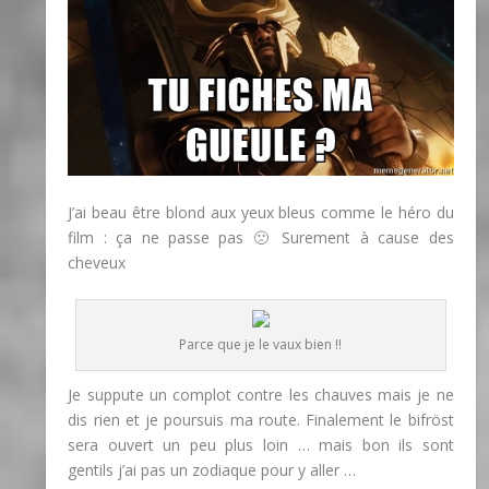
J’ai beau être blond aux yeux bleus comme le héro du
film : ça ne passe pas 🙁 Surement à cause des
cheveux
Parce que je le vaux bien !!
Je suppute un complot contre les chauves mais je ne
dis rien et je poursuis ma route. Finalement le bifröst
sera ouvert un peu plus loin … mais bon ils sont
gentils j’ai pas un zodiaque pour y aller …