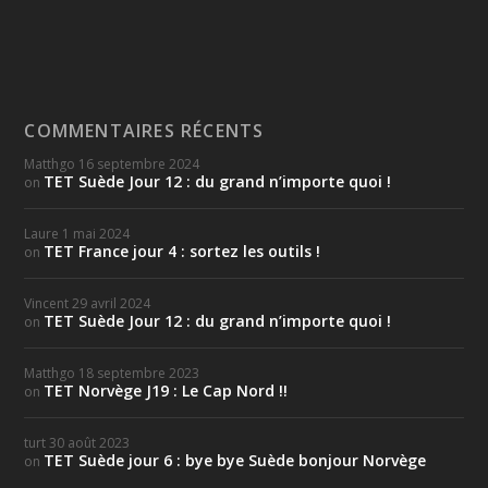
COMMENTAIRES RÉCENTS
Matthgo
16 septembre 2024
TET Suède Jour 12 : du grand n’importe quoi !
on
Laure
1 mai 2024
TET France jour 4 : sortez les outils !
on
Vincent
29 avril 2024
TET Suède Jour 12 : du grand n’importe quoi !
on
Matthgo
18 septembre 2023
TET Norvège J19 : Le Cap Nord !!
on
turt
30 août 2023
TET Suède jour 6 : bye bye Suède bonjour Norvège
on