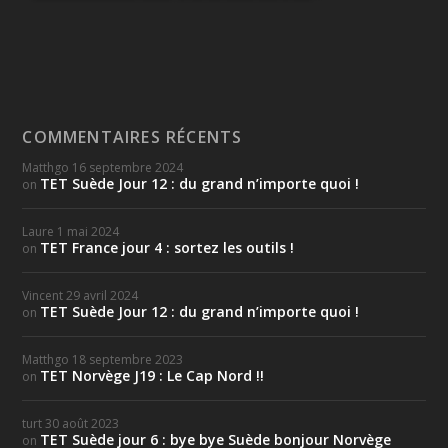
COMMENTAIRES RÉCENTS
Matthgo
16 septembre 2024
TET Suède Jour 12 : du grand n’importe quoi !
on
Laure
1 mai 2024
TET France jour 4 : sortez les outils !
on
Vincent
29 avril 2024
TET Suède Jour 12 : du grand n’importe quoi !
on
Matthgo
18 septembre 2023
TET Norvège J19 : Le Cap Nord !!
on
turt
30 août 2023
TET Suède jour 6 : bye bye Suède bonjour Norvège
on