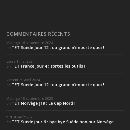
COMMENTAIRES RÉCENTS
Matthgo
16 septembre 2024
TET Suède Jour 12 : du grand n’importe quoi !
on
Laure
1 mai 2024
TET France jour 4 : sortez les outils !
on
Vincent
29 avril 2024
TET Suède Jour 12 : du grand n’importe quoi !
on
Matthgo
18 septembre 2023
TET Norvège J19 : Le Cap Nord !!
on
turt
30 août 2023
TET Suède jour 6 : bye bye Suède bonjour Norvège
on