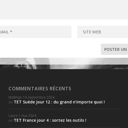
COMMENTAIRES RÉCENTS
Matthgo
16 septembre 2024
TET Suède Jour 12 : du grand n’importe quoi !
on
Laure
1 mai 2024
TET France jour 4 : sortez les outils !
on